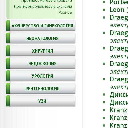
Porte
Противоожоговые кровати
Противопролежневые системы
Leon
Разное
Draeg
элек
АКУШЕРСТВО И ГИНЕКОЛОГИЯ
Draeg
НЕОНАТОЛОГИЯ
элек
Draeg
ХИРУРГИЯ
элек
Draeg
ЭНДОСКОПИЯ
элек
УРОЛОГИЯ
Draeg
элек
РЕНТГЕНОЛОГИЯ
Дикс
УЗИ
Дикс
Kranz
Kranz
Kranz